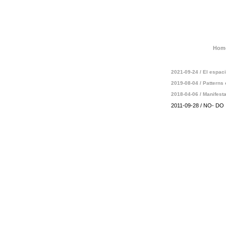
Hom
2021-09-24 / El espa
2019-08-04 / Patterns 
2018-04-06 / Manifesta
2011-09-28 / NO- DO