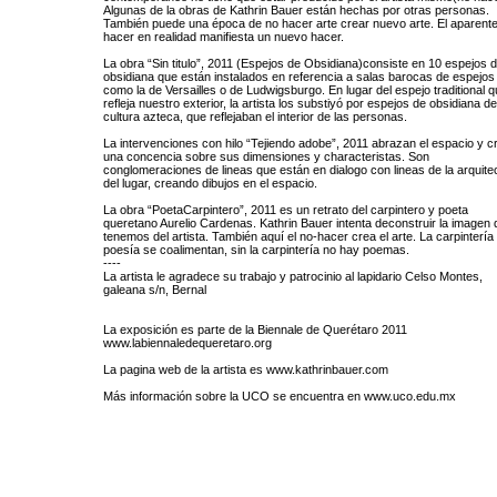
Algunas de la obras de Kathrin Bauer están hechas por otras personas.
También puede una época de no hacer arte crear nuevo arte. El aparente
hacer en realidad manifiesta un nuevo hacer.
La obra “Sin titulo”, 2011 (Espejos de Obsidiana)consiste en 10 espejos 
obsidiana que están instalados en referencia a salas barocas de espejos
como la de Versailles o de Ludwigsburgo. En lugar del espejo traditional 
refleja nuestro exterior, la artista los substiyó por espejos de obsidiana de
cultura azteca, que reflejaban el interior de las personas.
La intervenciones con hilo “Tejiendo adobe”, 2011 abrazan el espacio y c
una concencia sobre sus dimensiones y characteristas. Son
conglomeraciones de lineas que están en dialogo con lineas de la arquite
del lugar, creando dibujos en el espacio.
La obra “PoetaCarpintero”, 2011 es un retrato del carpintero y poeta
queretano Aurelio Cardenas. Kathrin Bauer intenta deconstruir la imagen 
tenemos del artista. También aquí el no-hacer crea el arte. La carpintería 
poesía se coalimentan, sin la carpintería no hay poemas.
----
La artista le agradece su trabajo y patrocinio al lapidario Celso Montes,
galeana s/n, Bernal
La exposición es parte de la Biennale de Querétaro 2011
www.labiennaledequeretaro.org
La pagina web de la artista es www.kathrinbauer.com
Más información sobre la UCO se encuentra en www.uco.edu.mx