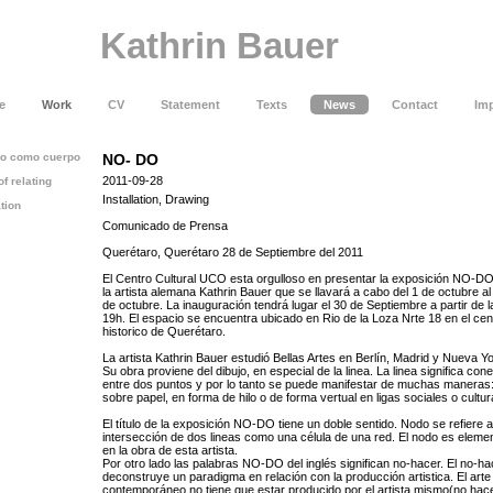
Kathrin Bauer
e
Work
CV
Statement
Texts
News
Contact
Imp
cio como cuerpo
NO- DO
2011-09-28
of relating
Installation, Drawing
tion
Comunicado de Prensa
Querétaro, Querétaro 28 de Septiembre del 2011
El Centro Cultural UCO esta orgulloso en presentar la exposición NO-D
la artista alemana Kathrin Bauer que se llavará a cabo del 1 de octubre al
de octubre. La inauguración tendrá lugar el 30 de Septiembre a partir de l
19h. El espacio se encuentra ubicado en Rio de la Loza Nrte 18 en el cen
historico de Querétaro.
La artista Kathrin Bauer estudió Bellas Artes en Berlín, Madrid y Nueva Yo
Su obra proviene del dibujo, en especial de la linea. La linea significa con
entre dos puntos y por lo tanto se puede manifestar de muchas maneras
sobre papel, en forma de hilo o de forma vertual en ligas sociales o cultur
El título de la exposición NO-DO tiene un doble sentido. Nodo se refiere a
intersección de dos lineas como una célula de una red. El nodo es elemen
en la obra de esta artista.
Por otro lado las palabras NO-DO del inglés significan no-hacer. El no-ha
deconstruye un paradigma en relación con la producción artistica. El arte
contemporáneo no tiene que estar producido por el artista mismo(no hace